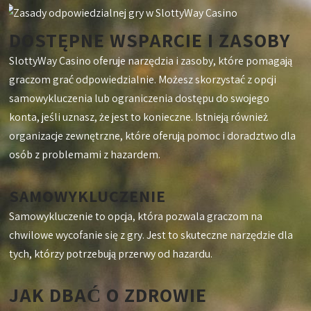
DOSTĘPNE WSPARCIE I ZASOBY
SlottyWay Casino oferuje narzędzia i zasoby, które pomagają
graczom grać odpowiedzialnie. Możesz skorzystać z opcji
samowykluczenia lub ograniczenia dostępu do swojego
konta, jeśli uznasz, że jest to konieczne. Istnieją również
organizacje zewnętrzne, które oferują pomoc i doradztwo dla
osób z problemami z hazardem.
SAMOWYKLUCZENIE
Samowykluczenie to opcja, która pozwala graczom na
chwilowe wycofanie się z gry. Jest to skuteczne narzędzie dla
tych, którzy potrzebują przerwy od hazardu.
JAK DBAĆ O ZDROWIE