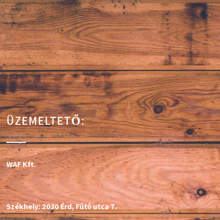
ÜZEMELTETŐ:
WAF Kft.
Székhely: 2030 Érd, Fűtő utca 7.