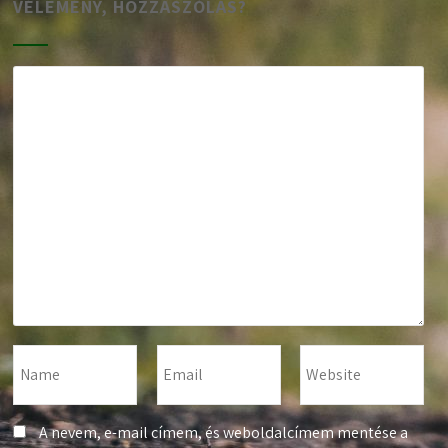
VÉLEMÉNY, HOZZÁSZÓLÁS?
A nevem, e-mail címem, és weboldalcímem mentése a