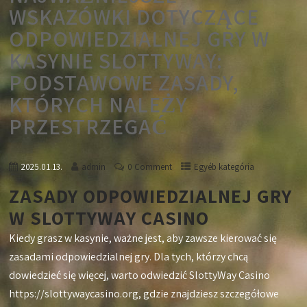
WSKAZÓWKI DOTYCZĄCE
ODPOWIEDZIALNEJ GRY W
KASYNIE SLOTTYWAY:
PODSTAWOWE ZASADY,
KTÓRYCH NALEŻY
PRZESTRZEGAĆ
2025.01.13.
admin
0 Comment
Egyéb kategória
ZASADY ODPOWIEDZIALNEJ GRY
W SLOTTYWAY CASINO
Kiedy grasz w kasynie, ważne jest, aby zawsze kierować się
zasadami odpowiedzialnej gry. Dla tych, którzy chcą
dowiedzieć się więcej, warto odwiedzić SlottyWay Casino
https://slottywaycasino.org
, gdzie znajdziesz szczegółowe