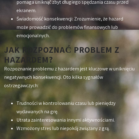
pomaga uniknąć zbyt długiego spędzania czasu przed
ekranem.
Świadomość konsekwencji: Zrozumienie, że hazard
może prowadzić do problemów finansowych lub
emocjonalnych.
JAK ROZPOZNAĆ PROBLEM Z
HAZARDEM?
Rozpoznanie problemu z hazardem jest kluczowe w uniknięciu
negatywnych konsekwencji. Oto kilka sygnałów
ostrzegawczych:
Trudności w kontrolowaniu czasu lub pieniędzy
wydawanych na grę.
Utrata zainteresowania innymi aktywnościami.
Wzmożony stres lub niepokój związany z grą.